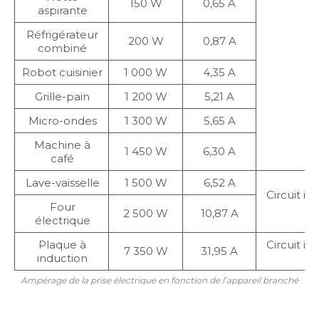
150 W
0,65 A
aspirante
Réfrigérateur
200 W
0,87 A
combiné
Robot cuisinier
1 000 W
4,35 A
Grille-pain
1 200 W
5,21 A
Micro-ondes
1 300 W
5,65 A
Machine à
1 450 W
6,30 A
café
Lave-vaisselle
1 500 W
6,52 A
Circuit i
Four
d
2 500 W
10,87 A
électrique
Plaque à
Circuit i
7 350 W
31,95 A
induction
d
Ampérage de la prise électrique en fonction de l’appareil branché