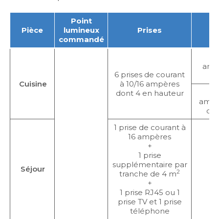
Point
C
Pièce
lumineux
Prises
commandé
1 
ampè
6 prises de courant
Cuisine
à 10/16 ampères
1 
dont 4 en hauteur
ampè
de 
1 prise de courant à
16 ampères
+
1 prise
supplémentaire par
Séjour
2
tranche de 4 m
+
1 prise RJ45 ou 1
prise TV et 1 prise
téléphone