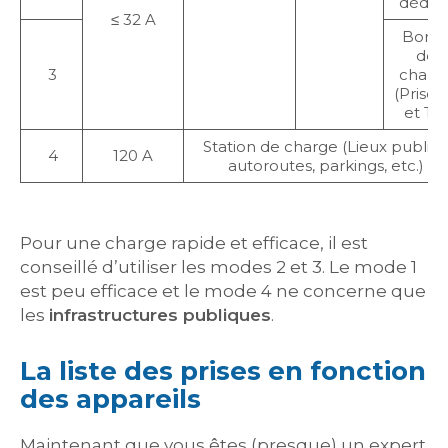
dédié
≤ 32 A
Born
de
3
charg
(Prise 
et T3)
Station de charge (Lieux publics
4
120 A
autoroutes, parkings, etc.)
Pour une charge rapide et efficace, il est
conseillé d’utiliser les modes 2 et 3. Le mode 1
est peu efficace et le mode 4 ne concerne que
les
infrastructures publiques
.
La liste des prises en fonction
des appareils
Maintenant que vous êtes (presque) un expert