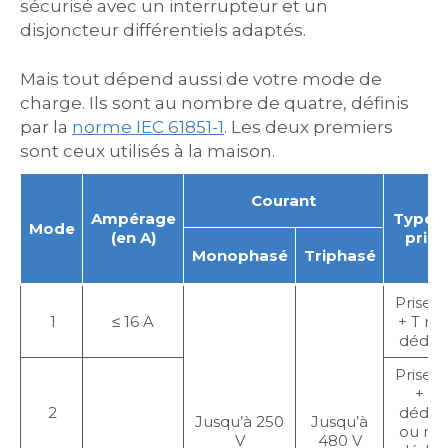
sécurisé avec un interrupteur et un
disjoncteur différentiels adaptés.
Mais tout dépend aussi de votre mode de
charge. Ils sont au nombre de quatre, définis
par la
norme IEC 61851-1
. Les deux premiers
sont ceux utilisés à la maison.
Courant
Ampérage
Type 
Mode
(en A)
prise
Monophasé
Triphasé
Prise 
1
≤ 16 A
+ T no
dédié
Prise 
+ T
2
dédié
Jusqu’à 250
Jusqu’à
ou no
V
480 V