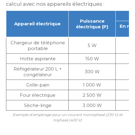
calcul avec nos appareils électriques :
Puissance
Appareil électrique
En mo
électrique (P)
(2
Chargeur de téléphone
5 W
0
portable
Hotte aspirante
150 W
0
Réfrigérateur 200 L +
300 W
1
congélateur
Grille-pain
1 000 W
4
Four électrique
2 500 W
10
Sèche-linge
3 000 W
13
Exemple d’ampérage pour un courant monophasé (230 V) et
triphasé (400 V)