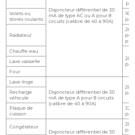
pour
Disjoncteur différentiel de 30
Volets ou
16 A
mA de type AC ou A pour 8
stores roulants
pour
circuits (calibre de 40 à 90A)
20 A
Radiateur
pou
pui
Chauffe-eau
20 A
Lave vaisselle
par 
Four
Lave-linge
20 A
Recharge
Disjoncteur différentiel de 30
par 
véhicule
mA de type A pour 8 circuits
(calibre de 40 à 90A)
Plaque de
32 A
cuisson
par 
20 A
Congélateur
par 
Disjoncteur différentiel de 30