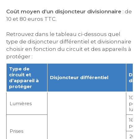
Coût moyen d’un disjoncteur divisionnaire
: de
10 et 80 euros TTC.
Retrouvez dans le tableau ci-dessous quel
type de disjoncteur différentiel et divisionnaire
choisir en fonction du circuit et des appareils à
protéger :
Type de
circuit et
Dis
Disjoncteur différentiel
d’appareil à
divi
protéger
10 A
Lumières
pour
lum
16 A
pour
Prises
20 A