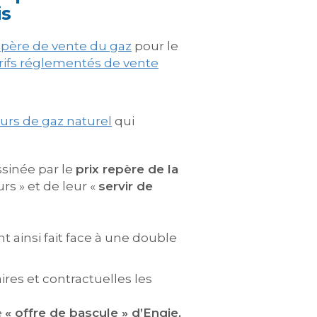
is
repère de vente du gaz
pour le
rifs réglementés de vente
urs de gaz naturel
qui
ssinée par le
prix repère de la
rs » et de leur «
servir de
 ainsi fait face à une double
aires et contractuelles les
e
« offre de bascule » d’Engie,