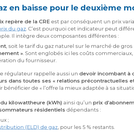
az en baisse pour le deuxième m
ix repère de la CRE
est par conséquent un prix variable
prix du gaz
. C’est pourquoi cet indicateur peut différe
ple. Il intègre deux composantes différentes :
ent
, soit le tarif du gaz naturel sur le marché de gros 
nnement »
. Sont englobés ici les coûts commerciau
ration du fournisseur.
, le régulateur rappelle aussi un
devoir incombant à c
s dans toutes ses « relations précontractuelles et
bénéficier de « l’offre la mieux adaptée à sa situatio
 du kilowattheure (kWh)
ainsi qu’un
prix d’abonne
nsommateurs résidentiels
dépendants :
ux ;
stribution (ELD) de gaz
, pour les 5 % restants.