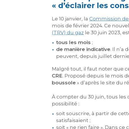
« d’éclairer les co
Le 10 janvier, la
Commission de r
mois de février 2024. Ce nouvel
(TRV) du gaz
le 30 juin 2023, es
tous les mois
;
de manière indicative
. Il n’
peuvent, depuis juillet dernier
Malgré tout, il faut noter que
CRE
. Proposé depuis le mois de
boussole
» d’après le site du r
À compter du 30 juin, tous les
possibilité :
soit souscrire, à partir de ce
satisfaisaient ;
soit « ne rien faire ». Dans c