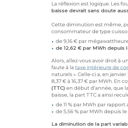
La réflexion est logique. Les f
baisse devrait sans doute aus
Cette diminution est même, po
consommateur de type cuisso
de 9,16 € par mégawattheure (
de 12,62 € par MWh depuis l
Alors, allez-vous avoir droit à 
faute à la
taxe intérieure de c
naturels ». Celle-ci a, en janvi
8,37 € à 16,37 € par MWh. En 
(TTC)
en début d’année, que la 
baisse, la part TTC a ainsi reculé
de 11 % par MWh par rapport a
de 5,56 % par MWh depuis le
La diminution de la part var