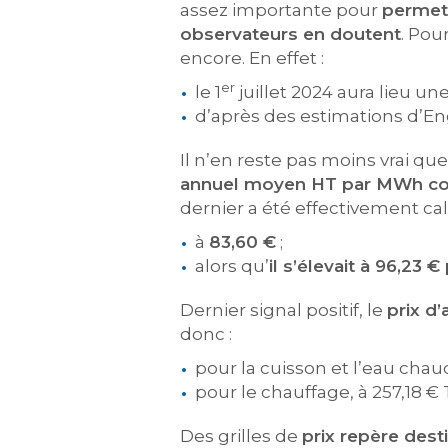
assez importante pour
permett
observateurs en doutent
. Pou
encore. En effet :
er
le 1
juillet 2024 aura lieu un
d’après des estimations d’En
Il n’en reste pas moins vrai qu
annuel moyen HT par MWh 
dernier a été effectivement ca
à
83,60 €
;
alors qu’
il s’élevait à 96,23
Dernier signal positif, le
prix d
donc :
pour la cuisson et l’eau chaud
pour le chauffage, à 257,18 €
Des grilles de
prix repère dest