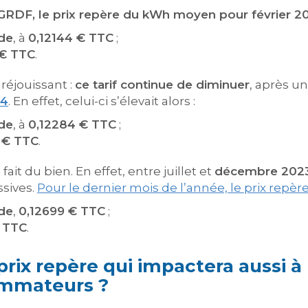
 GRDF, le prix repère du kWh moyen pour février 2
ude
, à
0,12144 € TTC
;
 € TTC
.
 réjouissant :
ce tarif continue de diminuer
, après u
24
. En effet, celui-ci s’élevait alors :
ude
, à
0,12284 € TTC
;
 € TTC
.
fait du bien. En effet, entre juillet et
décembre 202
sives.
Pour le dernier mois de l’année, le prix repèr
ude
,
0,12699 € TTC
;
 TTC
.
rix repère qui impactera aussi à l
ommateurs ?