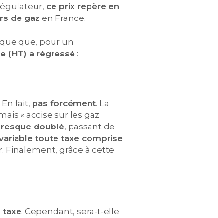
 régulateur,
ce prix repère en
rs de gaz
en France.
ique que, pour un
xe (HT) a régressé
:
 En fait,
pas forcément
. La
ais « accise sur les gaz
presque doublé
, passant de
 variable toute taxe comprise
r. Finalement, grâce à cette
 taxe
. Cependant, sera-t-elle