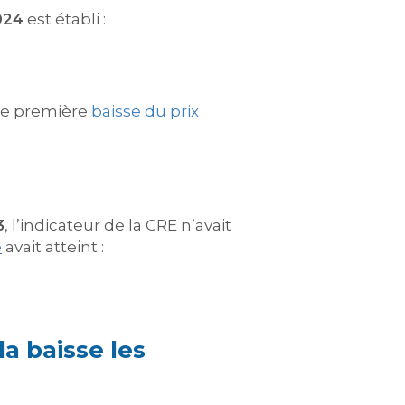
024
est établi :
ne première
baisse du prix
3
, l’indicateur de la CRE n’avait
e
avait atteint :
a baisse les