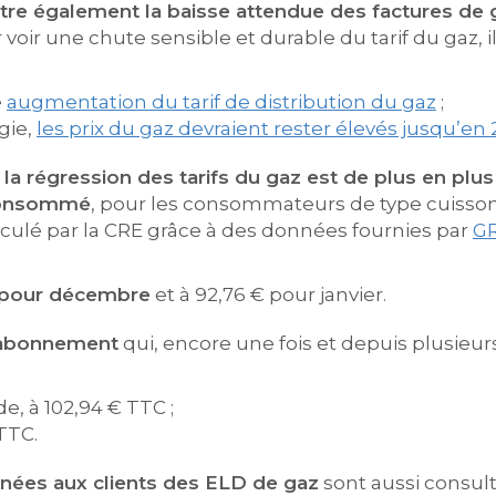
re également la baisse attendue des factures de 
r voir une chute sensible et durable du tarif du gaz,
e
augmentation du tarif de distribution du gaz
;
gie,
les prix du gaz devraient rester élevés jusqu’en
e
la régression des tarifs du gaz est de plus en plus 
consommé
, pour les consommateurs de type cuisso
lculé par la CRE grâce à des données fournies par
G
 € pour décembre
et à 92,76 € pour janvier.
’abonnement
qui, encore une fois et depuis plusieur
e, à 102,94 € TTC ;
 TTC.
inées aux clients des ELD de gaz
sont aussi consul