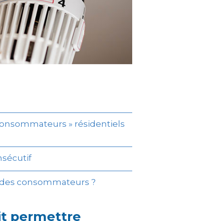
s consommateurs » résidentiels
nsécutif
es des consommateurs ?
oit permettre