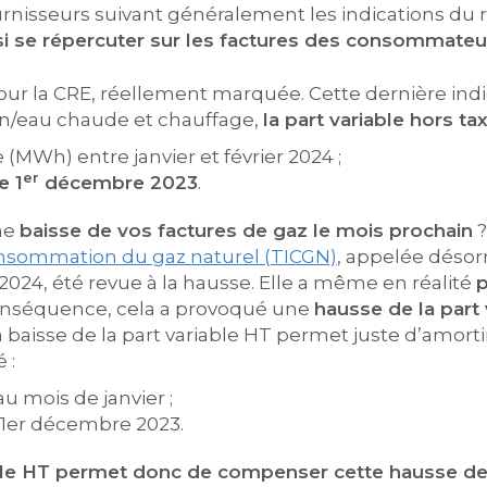
ournisseurs suivant généralement les indications du
si se répercuter sur les factures des consommateu
ur la CRE, réellement marquée. Cette dernière ind
n/eau chaude et chauffage,
la part variable hors ta
MWh) entre janvier et février 2024 ;
er
e 1
décembre 2023
.
une
baisse de vos factures de gaz le mois prochain
?
onsommation du gaz naturel (TICGN)
, appelée désorm
er 2024, été revue à la hausse. Elle a même en réalité
conséquence, cela a provoqué une
hausse de la part
baisse de la part variable HT permet juste d’amorti
 :
u mois de janvier ;
 1er décembre 2023.
iable HT permet donc de compenser cette hausse de