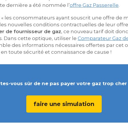
tte dernière a été nommée l’
offre Gaz Passerelle
.
« les consommateurs ayant souscrit une offre de ma
es nouvelles conditions contractuelles de leur offr
r de fournisseur de gaz
, ce nouveau tarif doit do
 Dans cette optique, utiliser le
Comparateur Gaz de
mble des informations nécessaires offertes par cet o
en toute sécurité et connaissance de cause !
tes-vous sûr de ne pas payer votre gaz trop cher
faire une simulation