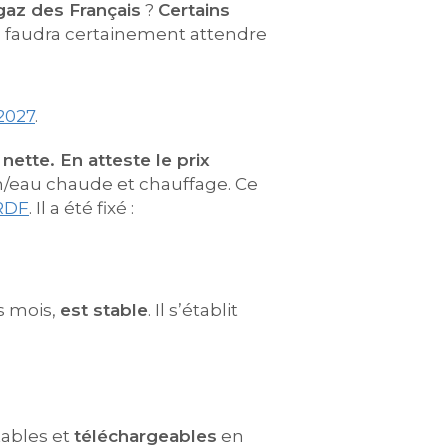
gaz des Français
?
Certains
 il faudra certainement attendre
 2027
.
nette. En atteste le prix
n/eau chaude et chauffage. Ce
RDF
. Il a été fixé :
s mois,
est stable
. Il s’établit
tables et
téléchargeables
en