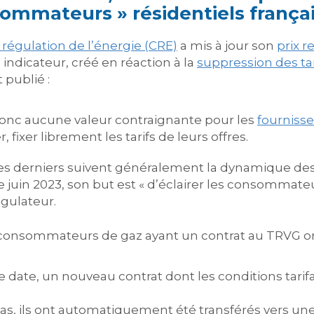
nsommateurs » résidentiels frança
égulation de l’énergie (CRE)
a mis à jour son
prix 
 indicateur, créé en réaction à la
suppression des ta
t publié :
a donc aucune valeur contraignante pour les
fournisse
, fixer librement les tarifs de leurs offres.
 ces derniers suivent généralement la dynamique de
 juin 2023, son but est « d’éclairer les consommateu
égulateur.
 consommateurs de gaz ayant un contrat au TRVG ont
tte date, un nouveau contrat dont les conditions tarif
e cas, ils ont automatiquement été transférés vers un