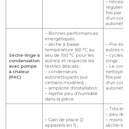
– nécessit
régulier d
fois par mo
d’un cond
autonettoy
– Bonnes performances
énergétiques ;
– sèche à basse
– Prix éle
température (60 °C au
autres mod
Sèche-linge à
lieu de 100 °C pour les
– cycles d
condensation
autres) et respecte les
longs ;
avec pompe
textiles délicats ;
– Le conde
à chaleur
– condenseurs
nettoyé ré
(PAC)
autonettoyants (sur
fois par mo
certains modèles) ;
d’un cond
– simplicité d’installation ;
autonettoy
– rejette peu d’humidité
dans la pièce.
– Très éner
– peu de c
– Gain de place (2
– moins p
appareils en 1) ;
sèche-linge