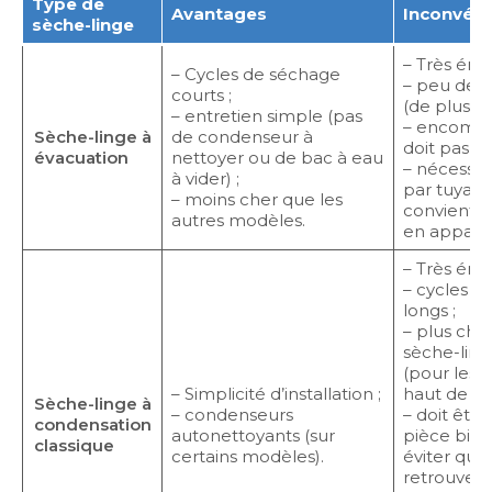
Type de
Avantages
Inconvéni
sèche-linge
– Très éner
– Cycles de séchage
– peu de c
courts ;
(de plus en
– entretien simple (pas
– encombra
Sèche-linge à
de condenseur à
doit pas êt
évacuation
nettoyer ou de bac à eau
– nécessit
à vider) ;
par tuyau v
– moins cher que les
convient 
autres modèles.
en appart
– Très éner
– cycles d
longs ;
– plus cher
sèche-ling
(pour les 
– Simplicité d’installation ;
haut de g
Sèche-linge à
– condenseurs
– doit être
condensation
autonettoyants (sur
pièce bien
classique
certains modèles).
éviter que
retrouve da