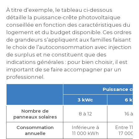
À titre d’exemple, le tableau ci-dessous
détaille la puissance-crête photovoltaïque
conseillée en fonction des caractéristiques du
logement et du budget disponible. Ces ordres
de grandeurs s’appliquent aux familles faisant
le choix de l’autoconsommation avec injection
de surplus et ne constituent que des
indications générales : pour bien choisir, il est
important de se faire accompagner par un
professionnel.
Puissance crêt
3 kWc
6 kW
Nombre de
8 à 12
16 à 2
panneaux solaires
Consommation
Inférieure à
Entre 11 0
annuelle
11 000 kWh
17 000 