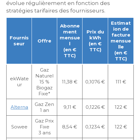
évolue régulièrement en fonction des
stratégies tarifaires des fournisseurs.
Estimat
Abonne
ion de
ment
Prix du
facture
Fournis
mensue
kWh
Offre
mensue
seur
l
(en €
lle
(en €
TTC)
(en €
TTC)
TTC)
Gaz
Naturel
ekWate
15 %
11,38 €
0,1076 €
111 €
ur
Biogaz
Fixe*
Gaz Zen
Alterna
9,11 €
0,1226 €
122 €
1 an
Gaz Prix
Sowee
Fixe
8,54 €
0,1234 €
122 €
3 ans