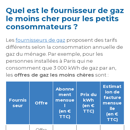
Quel est le fournisseur de gaz
le moins cher pour les petits
consommateurs ?
Les
fournisseurs de gaz
proposent des tarifs
différents selon la consommation annuelle de
gaz du ménage. Par exemple, pour les
personnes installées à Paris qui ne
consomment que 3 000 kWh de gaz par an,
les
offres de gaz les moins chères
sont :
Estimat
Abonne
ion de
ment
Prix du
facture
Fournis
mensue
kWh
Offre
mensue
seur
l
(en €
lle
(en €
TTC)
(en €
TTC)
TTC)
Offre