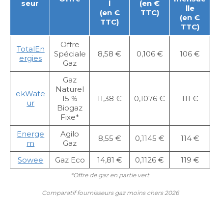
seur
l
(en €
lle
(en €
TTC)
(en €
TTC)
TTC)
Offre
TotalEn
Spéciale
8,58 €
0,106 €
106 €
ergies
Gaz
Gaz
Naturel
ekWate
15 %
11,38 €
0,1076 €
111 €
ur
Biogaz
Fixe*
Energe
Agilo
8,55 €
0,1145 €
114 €
m
Gaz
Sowee
Gaz Eco
14,81 €
0,1126 €
119 €
*Offre de gaz en partie vert
Comparatif fournisseurs gaz moins chers 2026