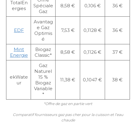
TotalEn
Spéciale
8,58 €
0,106 €
36 €
ergies
Gaz
Avantag
e Gaz
EDF
7,53 €
0,1128 €
36 €
Optimis
é
Mint
Biogaz
8,58 €
0,1126 €
37 €
Energie
Classic*
Gaz
Naturel
ekWate
15 %
11,38 €
0,1047 €
38 €
ur
Biogaz
Variable
*
*Offre de gaz en partie vert
Comparatif fournisseurs gaz pas cher pour la cuisson et l’eau
chaude