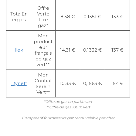
Offre
TotalEn
Verte
8,58 €
0,1351 €
133 €
ergies
Fixe
gaz*
Mon
product
eur
Ilek
14,31 €
0,1332 €
137 €
français
de gaz
vert**
Mon
Contrat
Dyneff
10,33 €
0,1563 €
154 €
Serein
Vert**
*Offre de gaz en partie vert
**Offre de gaz 100 % vert
Comparatif fournisseurs gaz renouvelable pas cher