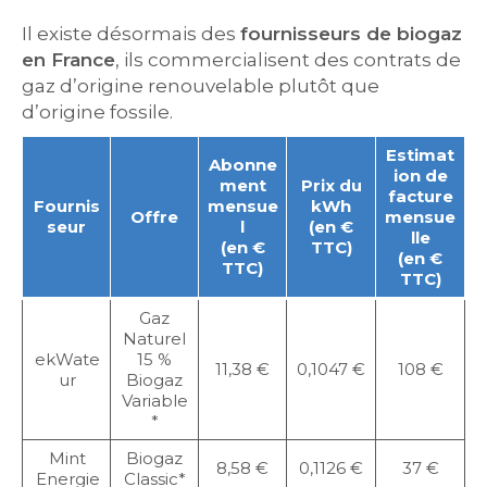
Il existe désormais des
fournisseurs de biogaz
en France
, ils commercialisent des contrats de
gaz d’origine renouvelable plutôt que
d’origine fossile.
Estimat
Abonne
ion de
ment
Prix du
facture
Fournis
mensue
kWh
Offre
mensue
seur
l
(en €
lle
(en €
TTC)
(en €
TTC)
TTC)
Gaz
Naturel
ekWate
15 %
11,38 €
0,1047 €
108 €
ur
Biogaz
Variable
*
Mint
Biogaz
8,58 €
0,1126 €
37 €
Energie
Classic*