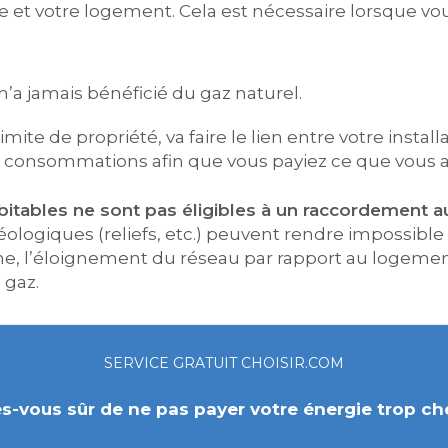
ue et votre logement. Cela est nécessaire lorsque 
’a jamais bénéficié du gaz naturel.
mite de propriété, va faire le lien entre votre insta
 vos consommations afin que vous payiez ce que vous av
abitables ne sont pas éligibles à un raccordement a
géologiques (reliefs, etc.) peuvent rendre impossibl
 l’éloignement du réseau par rapport au logement
 gaz.
SERVICE GRATUIT CHOISIR.COM
s-vous sûr de ne pas payer votre énergie trop ch