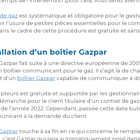
emps de l’intervention (pour cela, vous serez averti 
de gaz
est systématique et obligatoire pour le gest
l’usure de petites pièces essentielles pour le co
ans le cadre de cette procédure est gratuite et sans
llation d’un boîtier Gazpar
zpar fait suite à une directive européenne de 2009
boîtier communicant pour le gaz. Il s’agit là de c
it d’un
boîtier Gazpar
capable de communiquer à dis
pteurs est gratuite et supportée par les gestionnai
marche pour le client titulaire d’un contrat de gaz.
n de l’année 2022. Cependant, passée cette date buto
mmunicant à la demande du client.
Gazpar
touche à sa fin en ce qui concerne le rempla
ns, c’est Gazpar qui sera automatiquement posé dans 