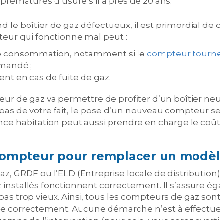
prématurés d’usure s’il a près de 20 ans.
rend le boîtier de gaz défectueux, il est primordia
eur qui fonctionne mal peut :
re consommation, notamment si le
compteur tourne 
mandé ;
t en cas de fuite de gaz.
teur de gaz va permettre de profiter d’un boîtier n
 pas de votre fait, le pose d’un nouveau compteur se
rance habitation peut aussi prendre en charge le c
 compteur pour remplacer un modèl
, GRDF ou l’ELD (Entreprise locale de distribution) d
installés fonctionnent correctement. Il s’assure ég
as trop vieux. Ainsi, tous les compteurs de gaz son
e correctement. Aucune démarche n’est à effectuer 