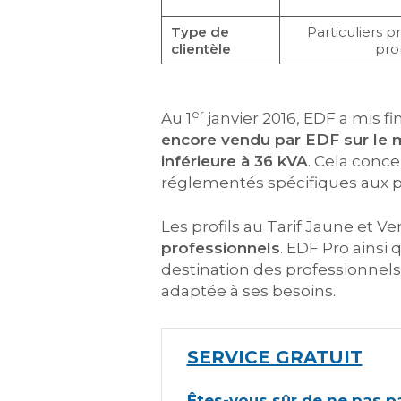
Type de
Particuliers pr
clientèle
pro
er
Au 1
janvier 2016, EDF a mis f
encore vendu par EDF sur le m
inférieure à 36 kVA
. Cela conce
réglementés spécifiques aux p
Les profils au Tarif Jaune et V
professionnels
. EDF Pro ainsi 
destination des professionnels, 
adaptée à ses besoins.
SERVICE GRATUIT
Êtes-vous sûr de ne pas pa