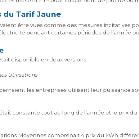
faires (Base et EJP pour Effacement de jour de point
s du Tarif Jaune
aient être vues comme des mesures incitatives pour
ectricité pendant certaines périodes de l’année ou 
e
tait disponible en deux versions :
s Utilisations
ernaient les entreprises utilisant leur puissance s
ait constante tout au long de l’année et le prix du
lisations Moyennes comprenait 4 prix du kWh différe