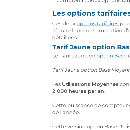
comprenait deux options tari
Les options tarifaire
Ces deux
options tarifaires
pouv
réduire leur consommation d’él
détaillées.
Tarif Jaune option Bas
Le Tarif Jaune en
option Base
é
Tarif Jaune option Base Moyenne
Les
Utilisations Moyennes
conc
2 000 heures par an
.
Cette puissance de compteur ét
de l’année.
Cette version option Base Uti