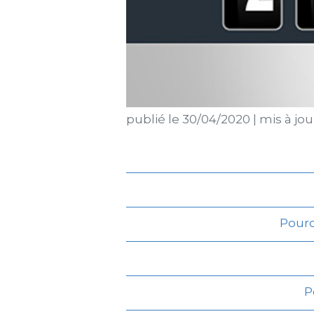
publié le
30/04/2020
|
mis à jou
Pourq
P