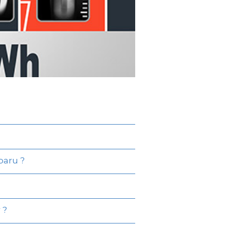
paru ?
 ?