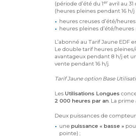
er
(période d’été du 1
avril au 31
(heures pleines pendant 16 h/j 
heures creuses d’été/heures 
heures pleines d’été/heures 
L’abonné au Tarif Jaune EDF e
Le double tarif heures pleines
avantageux pendant 8 h/j et un
vente pendant 16 h/j.
Tarif Jaune option Base Utilisa
Les
Utilisations Longues
concer
2 000 heures par an
. La prime
Deux puissances de compteur é
une
puissance « basse »
pour
pointe) ;