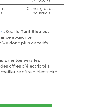
(> 1 000 V)
ntres
Grands groupes
ls
industriels
ert
. Seul
le Tarif Bleu est
sance souscrite
n’y a donc plus de tarifs
é orientée vers les
des offres d’électricité à
 meilleure offre d’électricité