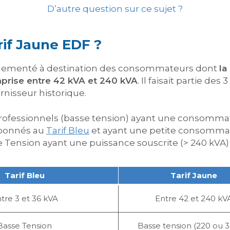
D’autre question sur ce sujet ?
rif Jaune EDF ?
 réglementé à destination des consommateurs dont
la
prise entre 42 kVA et 240 kVA
. Il faisait partie de
rnisseur historique.
professionnels (basse tension) ayant une consommat
abonnés au
Tarif Bleu
et ayant une petite consommati
 Tension ayant une puissance souscrite (> 240 kVA)
Tarif Bleu
Tarif Jaune
tre 3 et 36 kVA
Entre 42 et 240 kV
Basse Tension
Basse tension (220 ou 3