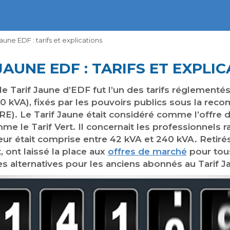
Jaune EDF : tarifs et explications
JAUNE EDF : TARIFS ET EXPLI
 le Tarif Jaune d’EDF fut l’un des tarifs réglementé
 240 kVA), fixés par les pouvoirs publics sous la 
CRE). Le Tarif Jaune était considéré comme l’offre 
me le Tarif Vert. Il concernait les professionnels 
r était comprise entre 42 kVA et 240 kVA. Retirés 
t, ont laissé la place aux
offres de marché
pour tous
es alternatives pour les anciens abonnés au Tarif 