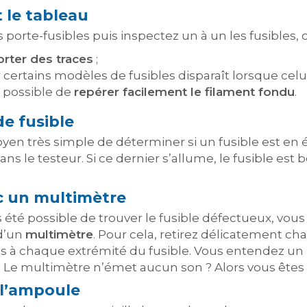
 le tableau
orte-fusibles puis inspectez un à un les fusibles, c
orter des traces
;
certains modèles de fusibles disparaît lorsque celui
st possible de
repérer facilement le filament fondu
.
de fusible
oyen très simple de déterminer si un fusible est en
ans le testeur. Si ce dernier s’allume, le fusible est bo
ec un multimètre
as été possible de trouver le fusible défectueux, vous
 d’un
multimètre
. Pour cela, retirez délicatement cha
s à chaque extrémité du fusible. Vous entendez un bi
 Le multimètre n’émet aucun son ? Alors vous êtes 
e l’ampoule