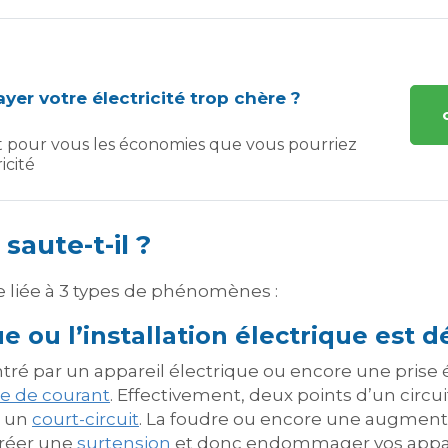
yer votre électricité trop chère ?
t pour vous les économies que vous pourriez
icité
saute-t-il ?
e liée à 3 types de phénomènes :
e ou l’installation électrique est 
é par un appareil électrique ou encore une prise 
e de courant
. Effectivement, deux points d’un circu
r un
court-circuit
. La foudre ou encore une augment
créer une
surtension
et donc endommager vos appar