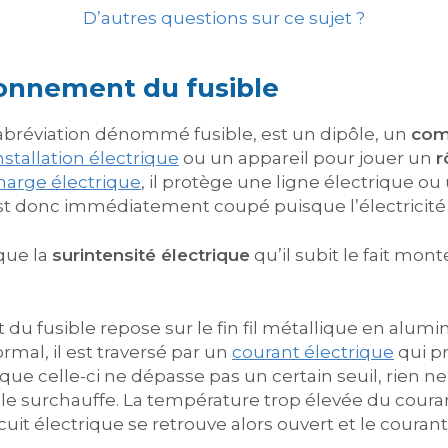
D’autres questions sur ce sujet ?
ionnement du fusible
 abréviation dénommé fusible, est un dipôle, un
com
nstallation électrique
ou un appareil pour jouer un
r
harge électrique
, il protège une ligne électrique ou
 est donc immédiatement coupé puisque l’électricité 
 que la
surintensité électrique
qu’il subit le fait mo
du fusible repose sur le fin fil métallique en alumi
rmal, il est traversé par un
courant électrique
qui p
 celle-ci ne dépasse pas un certain seuil, rien ne s
ble surchauffe. La température trop élevée du courant
ircuit électrique se retrouve alors ouvert et le couran