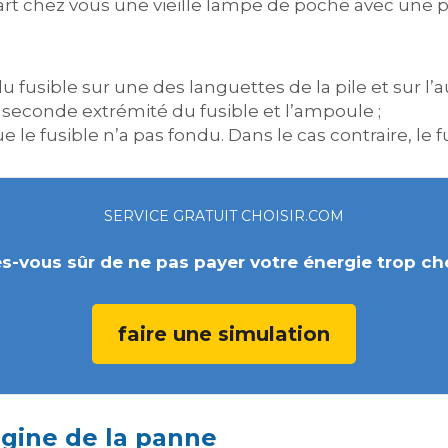
rt chez vous une vieille lampe de poche avec une pi
 fusible sur une des languettes de la pile et sur l’a
 seconde extrémité du fusible et l’ampoule ;
ue le fusible n’a pas fondu. Dans le cas contraire, le fu
SERVICE GRATUIT CHOISIR.COM
s-vous sûr de ne pas payer votre énergie trop ch
faire une simulation
rigine de la panne