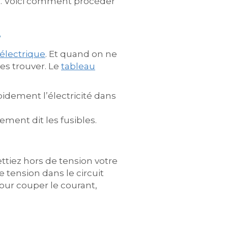
er. Voici comment procéder
e
électrique
. Et quand on ne
les trouver. Le
tableau
apidement l’électricité dans
ement dit les fusibles.
ettiez hors de tension votre
 tension dans le circuit
 Pour couper le courant,