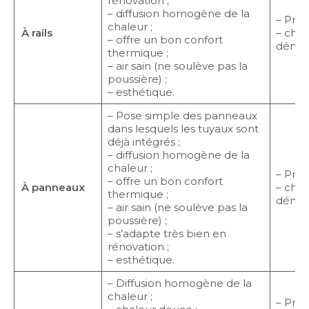
rénovation ;
– diffusion homogène de la
– Prix 
chaleur ;
À rails
– cha
– offre un bon confort
démar
thermique ;
– air sain (ne soulève pas la
poussière) ;
– esthétique.
– Pose simple des panneaux
dans lesquels les tuyaux sont
déjà intégrés ;
– diffusion homogène de la
chaleur ;
– Prix 
– offre un bon confort
À panneaux
– cha
thermique ;
démar
– air sain (ne soulève pas la
poussière) ;
– s’adapte très bien en
rénovation ;
– esthétique.
– Diffusion homogène de la
chaleur ;
– Prix 