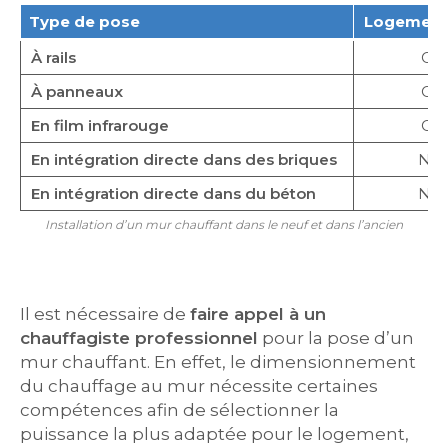
Type de pose
Logement
À rails
Oui
À panneaux
Oui
En film infrarouge
Oui
En intégration directe dans des briques
No
En intégration directe dans du béton
No
Installation d’un mur chauffant dans le neuf et dans l’ancien
Il est nécessaire de
faire appel à un
chauffagiste professionnel
pour la pose d’un
mur chauffant. En effet, le dimensionnement
du chauffage au mur nécessite certaines
compétences afin de sélectionner la
puissance la plus adaptée pour le logement,