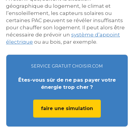
géographique du logement, le climat et
l’ensoleillement, les capteurs solaires ou
certaines PAC peuvent se révéler insuffisants
pour chauffer son logement. Il peut alors être
nécessaire de prévoir un
système d’appoint
électrique
ou au bois, par exemple.
SERVICE GRATUIT CHOISIR.COM
Êtes-vous sûr de ne pas payer votre
énergie trop cher ?
faire une simulation