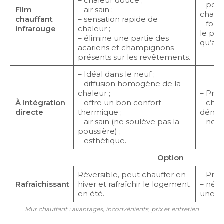
– chaleur douce ;
– peu 
Film
– air sain ;
chauff
chauffant
– sensation rapide de
– fonc
infrarouge
chaleur ;
le pri
– élimine une partie des
qu’ave
acariens et champignons
présents sur les revêtements.
– Idéal dans le neuf ;
– diffusion homogène de la
chaleur ;
– Prix 
À intégration
– offre un bon confort
– cha
directe
thermique ;
démar
– air sain (ne soulève pas la
– ne c
poussière) ;
– esthétique.
Option
Réversible, peut chauffer en
– Prix 
Rafraîchissant
hiver et rafraîchir le logement
– néce
en été.
une P
Mur chauffant : avantages, inconvénients, prix et entretien