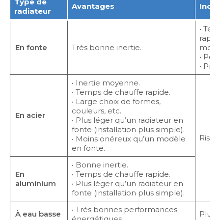
Type de
Avantages
Inco
radiateur
• Tem
rapid
En fonte
Très bonne inertie.
modè
• Poi
• Prix
• Inertie moyenne.
• Temps de chauffe rapide.
• Large choix de formes,
couleurs, etc.
En acier
• Plus léger qu’un radiateur en
fonte (installation plus simple).
Risqu
• Moins onéreux qu’un modèle
en fonte.
• Bonne inertie.
En
• Temps de chauffe rapide.
aluminium
• Plus léger qu’un radiateur en
fonte (installation plus simple).
• Très bonnes performances
À eau basse
Plus 
énergétiques.