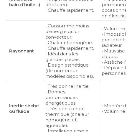
bain d’huile…)
déplacer).
permanente (à
• Chauffe rapidement.
occasionnell
en électricité)
• Consomme moins
• Volumineux.
d’énergie qu’un
• Impossible
convecteur.
gros objets 
• Chaleur homogène.
radiateur.
• Chauffe rapidement.
Rayonnant
• Mauvaise ine
• Idéal dans les
coups).
grandes pièces.
• Assèche l’ai
• Design esthétique
• Déplace la 
(de nombreux
personnes all
modèles disponibles).
• Très bonne inertie.
• Bonnes
performances
énergétiques.
Inertie sèche
• Montée de l
• Très bon confort
ou fluide
• Volumineux.
thermique (chaleur
homogène et
agréable).
• Installation simple.