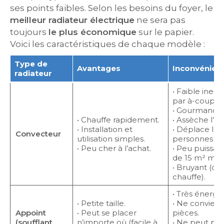
ses points faibles. Selon les besoins du foyer, le
meilleur radiateur électrique
ne sera pas
toujours
le plus économique
sur le papier.
Voici les caractéristiques de chaque modèle :
Type de
Avantages
Inconvénien
radiateur
• Faible inerti
par à-coups).
• Gourmand e
• Chauffe rapidement.
• Assèche l’ai
• Installation et
• Déplace la 
Convecteur
utilisation simples.
personnes all
• Peu cher à l’achat.
• Peu puissant
de 15 m² ma
• Bruyant (cl
chauffe).
• Très énergiv
• Petite taille.
• Ne convient
Appoint
• Peut se placer
pièces.
(soufflant,
n’importe où (facile à
• Ne peut pas 