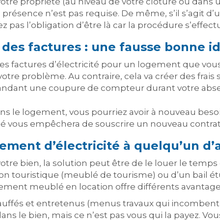
otre propriété (au niveau de votre clôture ou dans
e présence n’est pas requise. De même, s’il s’agit d
z pas l’obligation d’être là car la procédure s’effect
des factures : une fausse bonne i
es factures d’électricité pour un logement que vous
 votre problème. Au contraire, cela va créer des fra
andant une coupure de compteur durant votre abs
dans le logement, vous pourriez avoir à nouveau bes
glé vous empêchera de souscrire un nouveau contrat
ment d’électricité à quelqu’un d’
tre bien, la solution peut être de le louer le temps
tion touristique (meublé de tourisme) ou d’un bail 
ement meublé en location offre différents avantage
auffés et entretenus (menus travaux qui incombent à
té dans le bien, mais ce n’est pas vous qui la payez. V