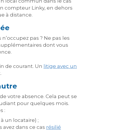
 un local commun dans le cas
’un compteur Linky, en dehors
ue à distance.
dée
 n’occupez pas ? Ne pas les
is supplémentaires dont vous
ence.
oin de courant. Un
litige avec un
.
autre
 de votre absence. Cela peut se
étudiant pour quelques mois.
s :
 un locataire) ;
ous avez dans ce cas
résilié