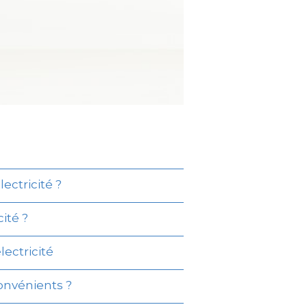
ectricité ?
ité ?
lectricité
onvénients ?