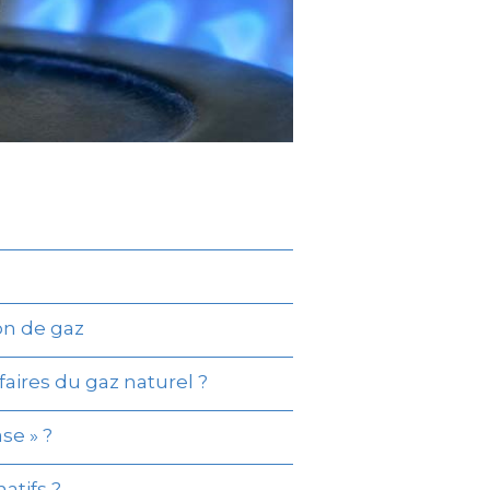
on de gaz
aires du gaz naturel ?
se » ?
atifs ?