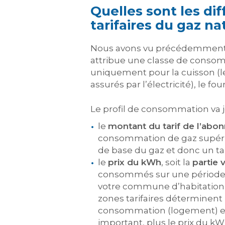
Quelles sont les d
tarifaires du gaz na
Nous avons vu précédemment q
attribue une classe de consomma
uniquement pour la cuisson (l
assurés par l’électricité), le f
Le profil de consommation va jo
le
montant du tarif de l’abo
consommation de gaz supérie
de base du gaz et donc un ta
le
prix du kWh
, soit la
partie 
consommés sur une période d
votre commune d’habitation ap
zones tarifaires déterminent
consommation (logement) et l
important, plus le prix du kW