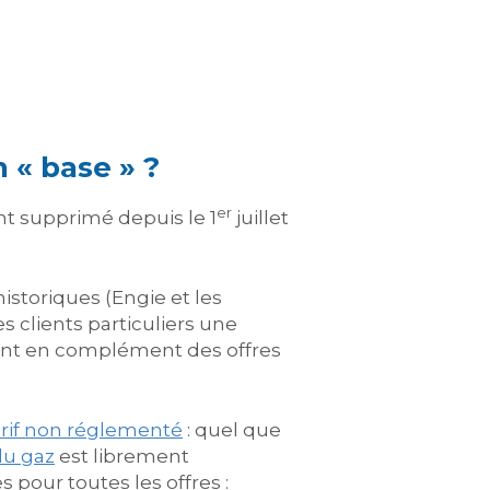
 « base » ?
er
ent supprimé depuis le 1
juillet
historiques (Engie et les
es clients particuliers une
enant en complément des offres
arif non réglementé
: quel que
du gaz
est librement
pour toutes les offres :