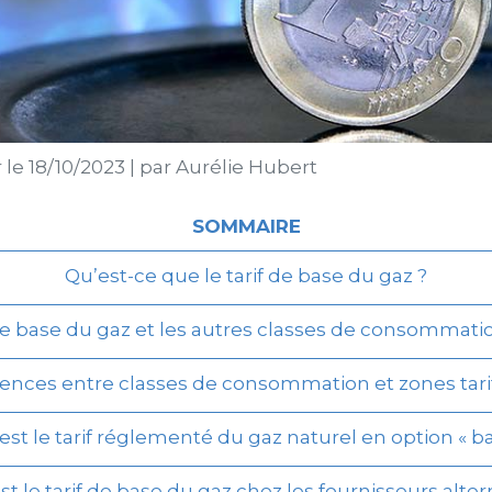
r le
18/10/2023
|
par
Aurélie Hubert
SOMMAIRE
Qu’est-ce que le tarif de base du gaz ?
 de base du gaz et les autres classes de consommati
érences entre classes de consommation et zones tarif
est le tarif réglementé du gaz naturel en option « ba
st le tarif de base du gaz chez les fournisseurs altern