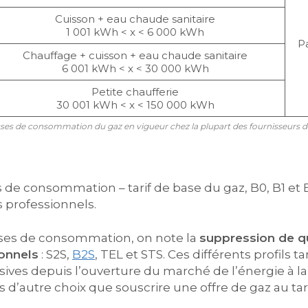
Cuisson + eau chaude sanitaire
1 001 kWh < x < 6 000 kWh
Pa
Chauffage + cuisson + eau chaude sanitaire
6 001 kWh < x < 30 000 kWh
Petite chaufferie
30 001 kWh < x < 150 000 kWh
sses de consommation du gaz en vigueur chez la plupart des fournisseurs d
s de consommation – tarif de base du gaz, B0, B1 et B
s professionnels.
asses de consommation, on note la
suppression de qu
onnels
: S2S,
B2S
, TEL et STS. Ces différents profils ta
sives depuis l’ouverture du marché de l’énergie à la
s d’autre choix que souscrire une offre de gaz au ta